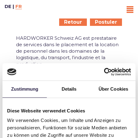
DE
|
FR
Retour
Postuler
HARDWORKER Schweiz AG est prestataire
de services dans le placement et la location
de personnel dans les domaines de la
logistique, du transport, l’industrie et la
production.
Avec notre siège à Dübendorf et nos 5
filiales, nous sommes représentés de
manière compétente dans toute la Suisse.
Zustimmung
Details
Über Cookies
Notre équipe jeune et expérimentée
s'engage auprès de nos clients et de nos
candidats avec dynamisme et passion.
Diese Webseite verwendet Cookies
Fait partie de notre équipe expérimentée ;
deviens un HARDWORKER. 'L'un des nôtres".
Wir verwenden Cookies, um Inhalte und Anzeigen zu
personalisieren, Funktionen für soziale Medien anbieten
Job nicht gefunden.
zu können und die Zugriffe auf unsere Website zu